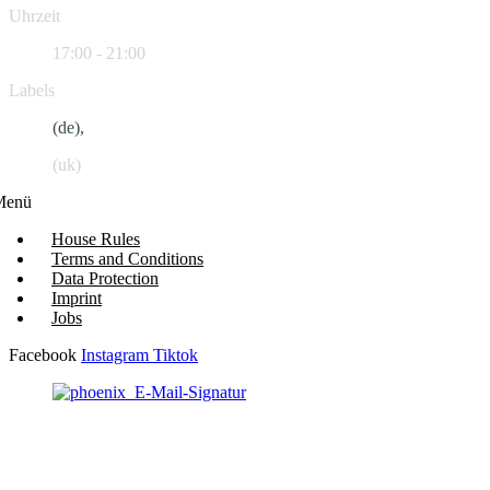
Uhrzeit
17:00 - 21:00
Labels
(de),
(uk)
Menü
House Rules
Terms and Conditions
Data Protection
Imprint
Jobs
Facebook
Instagram
Tiktok