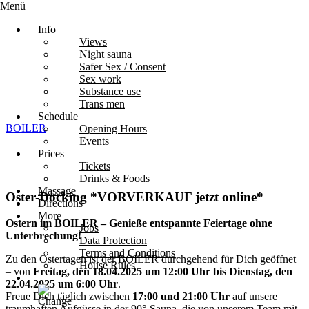
Menü
Info
Views
Night sauna
Safer Sex / Consent
Sex work
Substance use
Trans men
Schedule
BOILER
Opening Hours
Events
Prices
Tickets
Drinks & Foods
Massage
Oster-Docking *VORVERKAUF jetzt online*
Directions
More
Ostern im BOILER – Genieße entspannte Feiertage ohne
Jobs
Unterbrechung!
Data Protection
Terms and Conditions
Zu den Ostertagen ist der BOILER durchgehend für Dich geöffnet
House Rules
– von
Freitag, den 18.04.2025 um 12:00 Uhr bis Dienstag, den
22.04.2025 um 6:00 Uhr
.
Freue Dich täglich zwischen
17:00 und 21:00 Uhr
auf unsere
traumhaften Aufgüsse in der 90°-Sauna, die von unserem Team mit