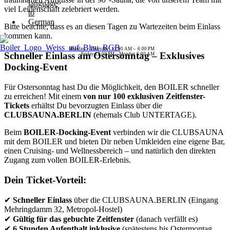
viel Leidenschaft zelebriert werden.
Bitte beachte, dass es an diesen Tagen zu Wartezeiten beim Einlass
kommen kann.
Monday – Thursday: 12:00 AM – 6:00 PM
Schneller Einlass am Ostersonntag – Exklusives
Friday 12:00 PM – Monday 6:00 AM
Docking-Event
Für Ostersonntag hast Du die Möglichkeit, den BOILER schneller
zu erreichen! Mit einem
von nur 100 exklusiven Zeitfenster-
Tickets
erhältst Du bevorzugten Einlass über die
CLUBSAUNA.BERLIN
(ehemals Club UNTERTAGE).
Beim
BOILER-Docking-Event
verbinden wir die CLUBSAUNA
mit dem BOILER und bieten Dir neben Umkleiden eine eigene Bar,
einen Cruising- und Wellnessbereich – und natürlich den direkten
Zugang zum vollen BOILER-Erlebnis.
Dein Ticket-Vorteil:
✔
Schneller Einlass
über die CLUBSAUNA.BERLIN (Eingang
Mehringdamm 32, Metropol-Hostel)
✔
Gültig für das gebuchte Zeitfenster
(danach verfällt es)
✔
6 Stunden Aufenthalt inklusive
(spätestens bis Ostermontag,