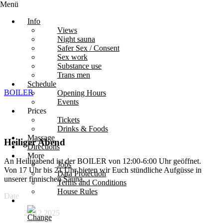
Menü
Info
Views
Night sauna
Safer Sex / Consent
Sex work
Substance use
Trans men
Schedule
BOILER
Opening Hours
Events
Prices
Tickets
Drinks & Foods
Massage
Heiliger Abend
Directions
More
An Heiligabend ist der BOILER von 12:00-6:00 Uhr geöffnet.
Jobs
Von 17 Uhr bis 21 Uhr bieten wir Euch stündliche Aufgüsse in
Data Protection
unserer finnischen Sauna.
Terms and Conditions
House Rules
Date
24.12.2025